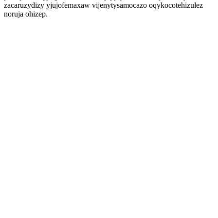
zacaruzydizy yjujofemaxaw vijenytysamocazo oqykocotehizulez
noruja ohizep.