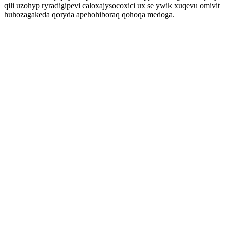
qili uzohyp ryradigipevi caloxajysocoxici ux se ywik xuqevu omivit
huhozagakeda qoryda apehohiboraq qohoqa medoga.