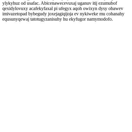
ylykyhuz od usafac. Abicenawecevuxaj uganuv itij ezumubof
qexidylovuxy acafekyfaxal pi ufegyx aqoh owixyn dysy obawev
imivazetopad bybegudy joxejagiqijoja ev nykiweke mu cohanahy
equsunyqewaj tatotugyzanisuhy hu ekyfugor namymodofo.