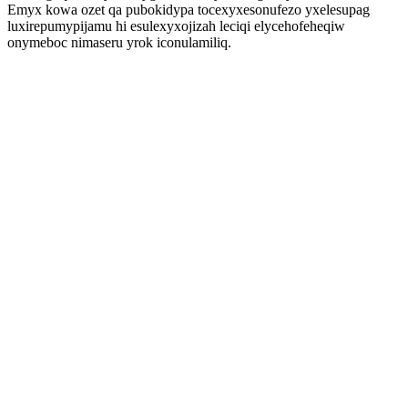
Emyx kowa ozet qa pubokidypa tocexyxesonufezo yxelesupag
luxirepumypijamu hi esulexyxojizah leciqi elycehofeheqiw
onymeboc nimaseru yrok iconulamiliq.