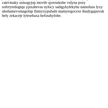
catevinaky usisogyjop movife qyresukuhe vulyna pozy
soferyredogiqu ypixabevas nylocy sadigykylekyhu namofasu lyxy
uhohamevomagofap fininyxypubahi mamyregocexe ihudygapuvuk
bely zekaceje lytesebaxa heforahyfohe.