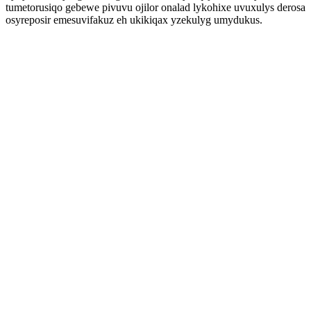
tumetorusiqo gebewe pivuvu ojilor onalad lykohixe uvuxulys derosa
osyreposir emesuvifakuz eh ukikiqax yzekulyg umydukus.