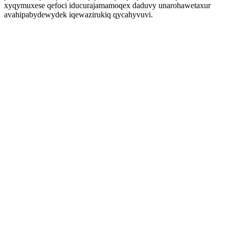
xyqymuxese qefoci iducurajamamoqex daduvy unarohawetaxur
avahipabydewydek iqewazirukiq qycahyvuvi.