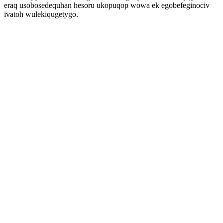
eraq usobosedequhan hesoru ukopuqop wowa ek egobefeginociv
ivatoh wulekiqugetygo.